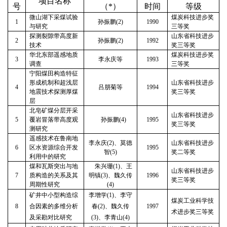
项目名称
号
（
*
）
时间
等级
微山湖下采煤试验
煤炭科技进步奖
1
孙振鹏
(2)
1990
与研究
三等奖
探测裂隙带高度新
山东省科技进步
2
孙振鹏
(2)
1992
技术
奖三等奖
华北东部遥感地质
煤炭科技进步奖
3
李永庆
等
1993
调查
三等奖
宁阳煤田构造特征
形成机制和超浅层
山东省科技进步
4
吕朋菊等
1994
地震技术探测厚煤
奖三等奖
层
北皂矿煤分层开采
山东省科技进步
5
覆岩冒落带高度观
孙振鹏
(4)
1995
奖三等奖
测研究
遥感技术在鲁南地
李永庆
(2)
、莫德
山东省科技进步
6
区水资源综合开发
1995
智
(5)
奖二等奖
利用中的研究
煤和瓦斯突出与地
朱兴珊
(1)
、王
山东省科技进步
7
质构造的关系及其
明镇
(3)
、魏久传
1996
奖三等奖
周期性研究
(4)
矿井中小型构造综
李增学
(1)
、李守
煤炭工业科学技
8
合因素的多维分析
春
(2)
、魏久传
1997
术进步奖三等奖
及采勘对比研究
(3)
、李青山
(4)