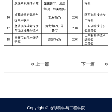
及煤聚积规律研究
等奖
张锡麟
(4)
、房庆
华
(5)
、韩美莲
(6)
油藏静动态分析与
陕西省科技进步
16
常象春
(7)
2003
提高采收率
二等奖
坚硬顶板破坏深度
施龙青
(2)
、朱
山东省科技进步
17
2004
与无煤柱开采技术
鲁
(6)
奖三等奖
山东省科学技术
泰安市岩溶水保护
18
高宗军
(3)
2004
进步奖
研究
二等奖
上一篇
下一篇
Copyright © 地球科学与工程学院