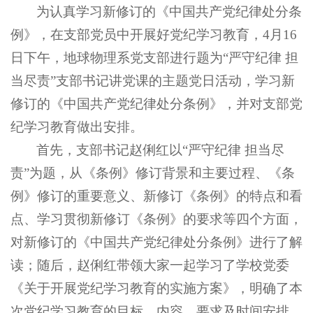
为认真学习新修订的《中国共产党纪律处分条
例》，在支部党员中开展好党纪学习教育，4月16
日下午，地球物理系党支部进行题为“严守纪律 担
当尽责”支部书记讲党课的主题党日活动，学习新
修订的《中国共产党纪律处分条例》，并对支部党
纪学习教育做出安排。
首先，支部书记赵俐红以“严守纪律 担当尽
责”为题，从《条例》修订背景和主要过程、《条
例》修订的重要意义、新修订《条例》的特点和看
点、学习贯彻新修订《条例》的要求等四个方面，
对新修订的《中国共产党纪律处分条例》进行了解
读；随后，赵俐红带领大家一起学习了学校党委
《关于开展党纪学习教育的实施方案》，明确了本
次党纪学习教育的目标、内容、要求及时间安排。