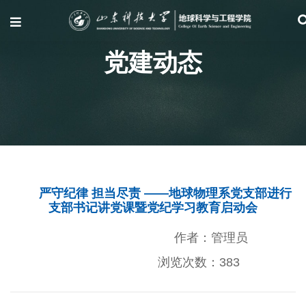
党建动态
严守纪律 担当尽责 ——地球物理系党支部进行
支部书记讲党课暨党纪学习教育启动会
作者：管理员
浏览次数：
383