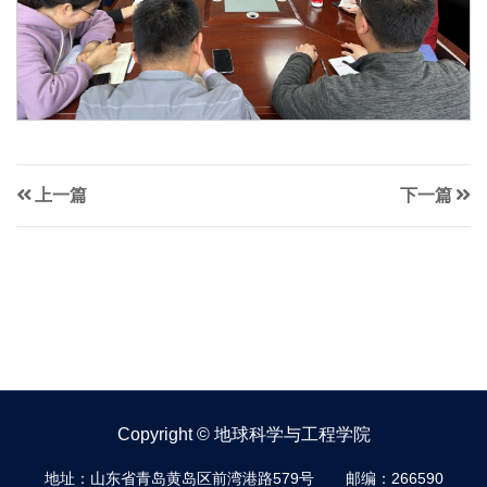
上一篇
下一篇
Copyright © 地球科学与工程学院
地址：山东省青岛黄岛区前湾港路579号
邮编：266590