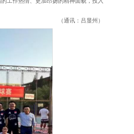
满的工作热情、更加昂扬的精神面貌，投入
（通讯：吕显州）