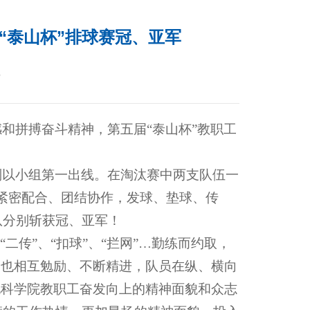
“泰山杯”排球赛冠、亚军
8
和拼搏奋斗精神，第五届“泰山杯”教职工
别以小组第一出线。在淘汰赛中两支队伍一
、紧密配合、团结协作，发球、垫球、传
队分别斩获冠、亚军！
传”、“扣球”、“拦网”…勤练而约取，
中也相互勉励、不断精进，队员在纵、横向
地科学院教职工奋发向上的精神面貌和众志