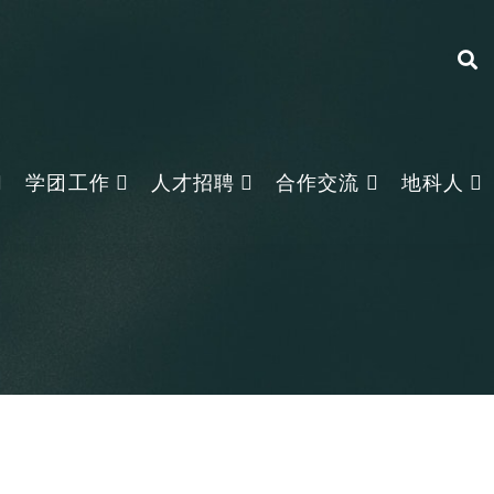
学团工作
人才招聘
合作交流
地科人