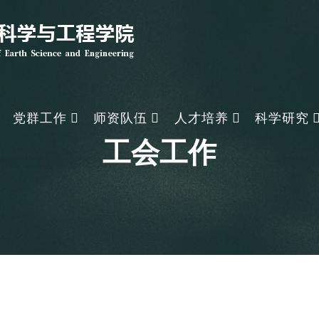
党群工作
师资队伍
人才培养
科学研究
工会工作