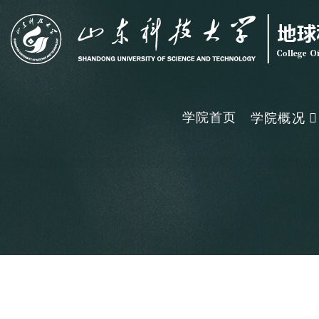
学院首页
学院概况