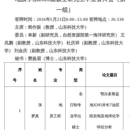
一组）
答辩时间：
2026
年
5
月
23
日
8:00--15:00
答辩地点：
J6-530
主席：韩作振（教授，山东科技大学）
委员：单新（副研究员，自然资源部第一海洋研究所） 王
兆鹏（副教授，山东科技大学） 杜庆祥（副教授，山东科技大
学） 刘金庆（副教授，山东科技大学）
秘书：费扬眉（博士，山东科技大学）
序
姓
专
类
论文题目
号
名
业
型
全
鄂尔多斯盆
张
地
日制专
地
X395
井长
7
油层
1
梦真
质工程
业学位
组岩相及地球化学
硕士
特征分析