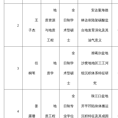
地
全
安达曼海德
王
质资源
日制学
林达依陆架碳酸盐
2
子杰
与地质
术型硕
台地发育演化及其
工程
士
油气意义
全
准噶尔盆地
任
地
日制学
沙窝地地区三工河
3
桐苇
质学
术型硕
组沉积体系特征研
士
究
全
珠江口盆地
姜
地
日制专
开平凹陷块体搬运
4
露珊
质工程
业学位
沉积特征及其成因