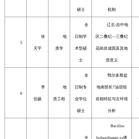
硕士
机制
全
辽北
-
吉中地
张
地
日制学
区二叠纪—三叠纪
5
天宇
质学
术型硕
花岗岩成因及其地
士
质意义
全
鄂尔多斯盆
李
地
日制专
地南部长
7
油层组
6
伯扬
质工程
业学位
岩相特征与古环境
硕士
分析
Bacillus
全
licheniformis ys
诱