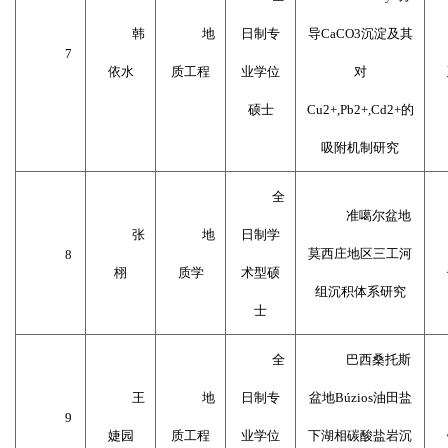
韩
地
日制专
导
CaCO3
沉淀及其
7
依水
质工程
业学位
对
硕士
Cu2+,Pb2+,Cd2+
的
吸附机制研究
全
准噶尔盆地
张
地
日制学
莫西庄地区三工河
8
栩
质学
术型硕
组沉积体系研究
士
全
巴西桑托斯
王
地
日制专
盆地
B
ú
zios
油田盐
9
婕园
质工程
业学位
下湖相碳酸盐岩沉