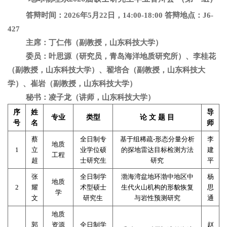
答辩时间：
2026
年
5
月
22
日，
14:00-18:00
答辩地点：
J6-
427
主席：丁仁伟（副教授，山东科技大学）
委员：叶思源（研究员，青岛海洋地质研究所）、李桂花
（副教授，山东科技大学）、翟培合（副教授，山东科技大
学）、崔岩（副教授，山东科技大学）
秘书：凌子龙（讲师，山东科技大学）
序
姓
导
专业
类型
论
文
题
目
号
名
师
蔡
全日制专
基于组稀疏
-
形态分量分析
李
地质
1
立
业学位硕
的探地雷达目标检测方法
建
工程
超
士研究生
研究
平
张
全日制学
渤海湾盆地环渤中地区中
杨
地质
2
耀
术型硕士
生代火山机构的形貌恢复
思
学
文
研究生
与岩性预测研究
通
地质
郭
资源
全日制学
赵