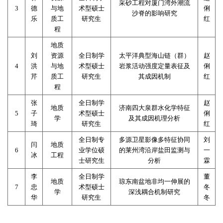
采砂工程对厦门湾外潮流
3
德
与地
术型硕士
俐
沙脊的影响研究
乐
质工
研究生
红
程
地质
刘
资源
全日制学
太平洋典型海山链（群）
赵
4
洪
与地
术型硕士
岩浆活动强度定量表征及
俐
芹
质工
研究生
其成因机制
红
程
张
全日制学
赵
地质
济南四大泉群水化学特征
5
子
术型硕士
俐
学
及其成因机理分析
琦
研究生
红
全日制专
多源卫星影像多特征协同
刘
闫
地质
6
业学位硕
的莱州湾沿岸盐田监测与
一
冰
工程
士研究生
分析
霖
李
全日制学
董
地质
琼东南盆地非均一伸展的
7
忠
术型硕士
冬
学
深浅耦合机制研究
华
研究生
冬