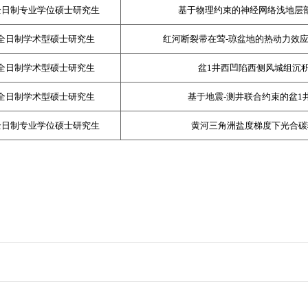
全日制专业学位硕士研究生
基于物理约束的神经网络浅地层
全日制学术型硕士研究生
红河断裂带在莺
-
琼盆地的热动力效
全日制学术型硕士研究生
盆
1
井西凹陷西侧风城组沉
全日制学术型硕士研究生
基于地震
-
测井联合约束的盆
1
全日制专业学位硕士研究生
黄河三角洲盐度梯度下光合碳