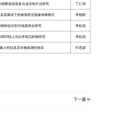
剖面数据表面多次波压制方法研究
丁仁伟
应及其驱动下的南海西北陆缘伸展模式
李朝阳
积相特征识别与地震表征研究
李桂花
井西凹陷上乌尔禾组沉积相研究
李桂花
输入特征及其生物炭调控效应
叶思源
下一篇