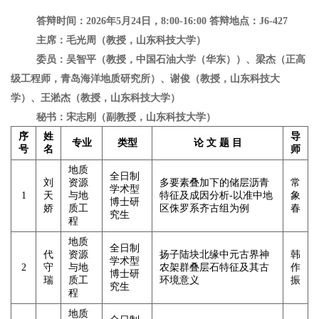
答辩时间：
2026
年
5
月
24
日，
8:00-16:00
答辩地点：
J6-427
主席：毛光周（教授，山东科技大学）
委员：吴智平（教授，中国石油大学（华东））、梁杰（正高
级工程师，青岛海洋地质研究所）、谢俊（教授，山东科技大
学）、王淞杰（教授，山东科技大学）
秘书：宋志刚（副教授，山东科技大学）
序
姓
导
专业
类型
论
文
题
目
号
名
师
地质
全日制
刘
资源
多要素叠加下的储层沥青
常
学术型
1
天
与地
特征及成因分析
-
以准中地
象
博士研
娇
质工
区侏罗系齐古组为例
春
究生
程
地质
全日制
代
资源
扬子陆块北缘中元古界神
韩
学术型
2
守
与地
农架群叠层石特征及其古
作
博士研
瑞
质工
环境意义
振
究生
程
地质