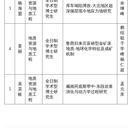
全日制
杨
资源
余
学术型
库车坳陷博孜
-
大北地区超
3
海
与地
继
博士研
深储层现今地应力场研究
盟
质工
峰
究生
程
赖
绍
地质
聪
全日制
资源
鲁西归来庄富碲型金矿床
于
姜
学术型
4
与地
地质
-
地球化学特征及成矿
学
丽
博士研
质工
机制
峰
究生
程
杨
仁
超
地质
全日制
袁
资源
孟
学术型
藏南冈底斯带中
-
东段岩浆
5
昊
与地
元
博士研
演化与动力学过程研究
岐
质工
库
究生
程