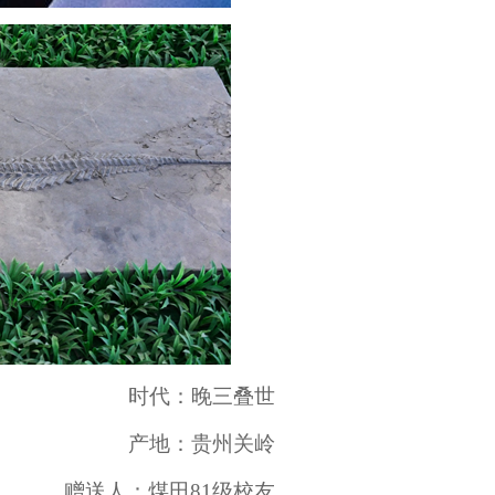
时代：晚三叠世
产地：贵州关岭
赠送人：煤田
81
级校友