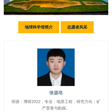
地球科学馆简介
志愿者风采
张源培
班级：博研2022，专业：地质工程，研究方向：矿
产普查与勘探。